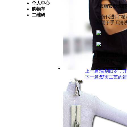
个人中心
· 衣丽安湿洗
购物车
二维码
可替代进口“精
可用于手工清
速可丽湿洗系统
引领行业向着
上一篇:告别旧岁，
下一篇:熨烫工艺的