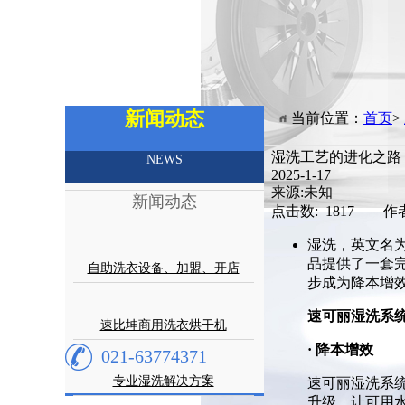
新闻动态
当前位置：
首页
>
湿洗工艺的进化之路
NEWS
2025-1-17
来源:未知
新闻动态
点击数: 1817 作
湿洗，英文名为
品提供了一套
自助洗衣设备、加盟、开店
步成为降本增
速可丽湿洗系
速比坤商用洗衣烘干机
· 降本增效
021-63774371
专业湿洗解决方案
速可丽湿洗系
升级，让可用