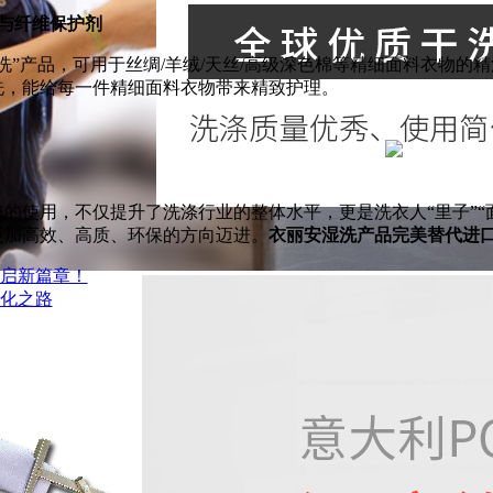
剂与纤维保护剂
洗”产品，可用于丝绸/羊绒/天丝/高级深色棉等精细面料衣物
洗，能给每一件精细面料衣物带来精致护理。
的使用，不仅提升了洗涤行业的整体水平，更是洗衣人“里子”“
更加高效、高质、环保的方向迈进。
衣丽安湿洗产品完美替代进口
开启新篇章！
进化之路