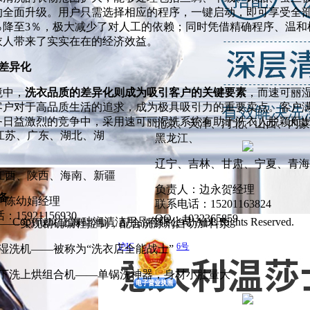
的全面升级。用户只需选择相应的程序，一键启动，即可享受全
3％降至3％，极大减少了对人工的依赖；同时凭借精确程序、温
衣人带来了实实在在的经济效益。
质差异化
境中，
洗衣品质的差异化则成为吸引客户的关键要素
，而速可丽湿
客户对于高品质生活的追求，成为极具吸引力的重要卖点。客户
务日益激烈的竞争中，采用速可丽湿洗系统有助于洗衣人脱颖而
北京、天津、河北、山西、内蒙
江苏、广东、湖北、湖
黑龙江、
辽宁、吉林、甘肃、宁夏、青海
江西、陕西、海南、新疆
负责人：边永贺经理
备
：陈幼娟经理
联系电话：15201163824
15921156930
QQ：1032365859
Copyright 上海础润清洁用品有限公司 ALL Rights Reserved.
——实现精确编程控制，配合洗涤剂自动加料泵
沪ICP备13002566号
斤湿洗机——被称为“洗衣店全能战士”
斤下洗上烘组合机——单锅洗神器，身材小肚量大