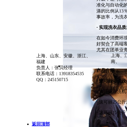
准化与自动化
涤的比例从1
事故率，为洗
· 实现洗衣品
在如今消费环
好契合了高端
尤其在团单业
上海、
上海、山东、安徽、浙江、
南、
福建
负责人：张贝经理
产品介绍
河南、
联系电话：13918354535
QQ：245150715
· 速可丽湿洗设
负责人
联系电话：
·
速可丽湿洗机
·
速可丽25公
·
速可丽15公
返回顶部