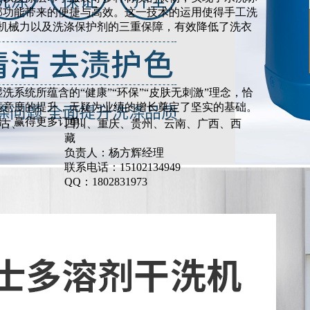
部功能带来的便捷与高效。这一技术的运用使得手工洗
和机械力以及洗涤保护剂的三重保障，有效降低了洗衣
洗系统所蕴含的“健康”“环保”“皮肤无刺激”理念，恰
满意度的提升，无疑为业绩的增长奠定了坚实的基础。
出，赢得更多订单。
古、
四川、重庆、贵州、云南、广西、西
藏
负责人：杨方辉经理
联系电话：15102134949
QQ：1802831973