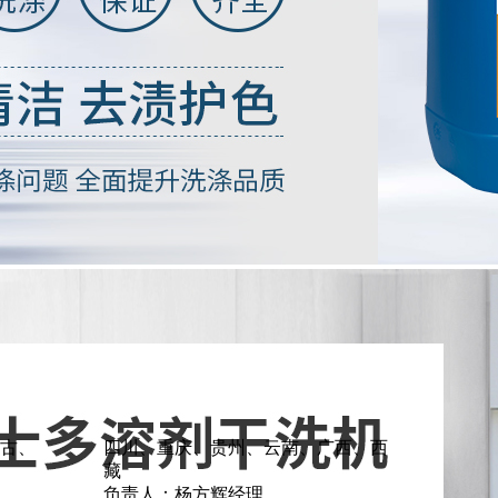
古、
四川、重庆、贵州、云南、广西、西
藏
负责人：杨方辉经理