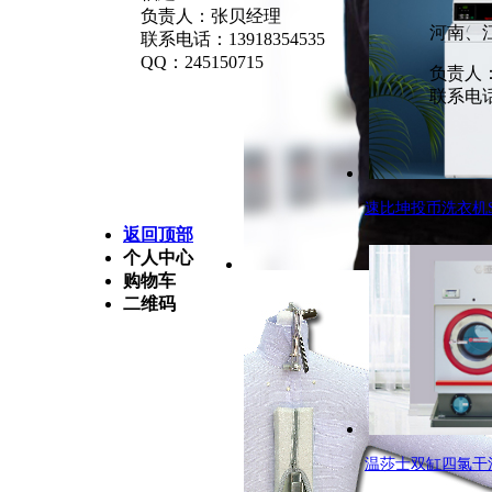
负责人：张贝经理
河南、
联系电话：13918354535
QQ：245150715
负责人
联系电话：
速比坤投币洗衣机S
返回顶部
个人中心
购物车
二维码
温莎士双缸四氯干