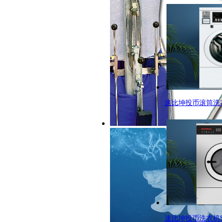
速比坤投币滚筒洗
速比坤投币洗衣机SC