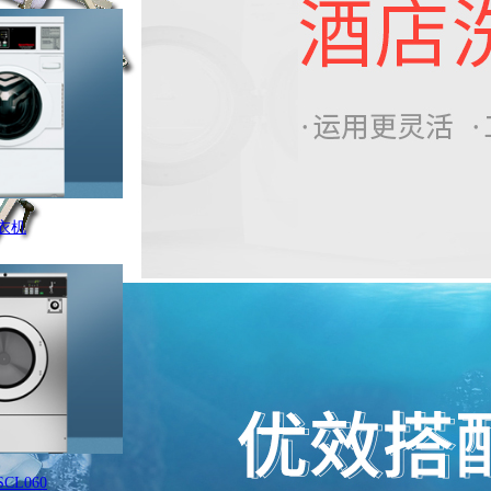
衣机
L060