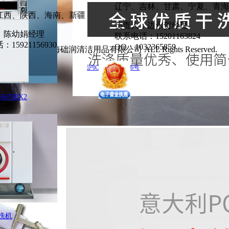
辽宁、吉林、甘肃、宁夏、青海
江西、陕西、海南、新疆
负责人：边永贺经理
：陈幼娟经理
联系电话：15201163824
15921156930
QQ：1032365859
Copyright 上海础润清洁用品有限公司 ALL Rights Reserved.
沪ICP备13002566号
WNBX2
洗机