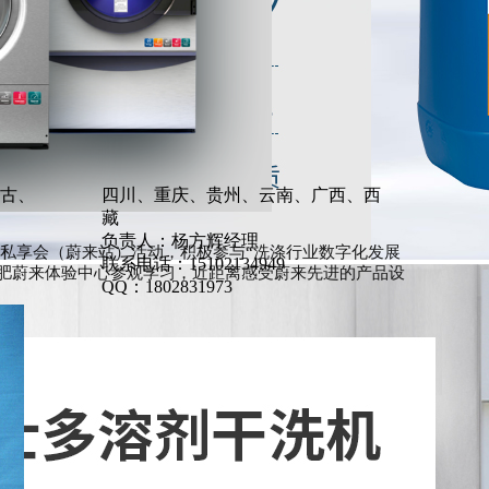
古、
四川、重庆、贵州、云南、广西、西
藏
负责人：杨方辉经理
部私享会（蔚来站）活动
，积极参与“
洗涤行业数字化发展
联系电话：15102134949
肥蔚来体验中心参观学习，
近距离感受蔚来先进的产品设
QQ：1802831973