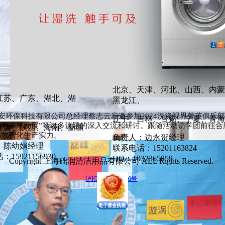
北京、天津、河北、山西、内蒙
江苏、广东、湖北、湖
黑龙江、
丽安环保科技有限公司总经理蔡志云应邀参加
2024洗涤视界菁英俱乐
辽宁、吉林、甘肃、宁夏、青海
与未来发展”等诸多议题的深入交流和研讨。跟随活动
访学团前往合
江西、陕西、海南、新疆
的数智化生产实力。
负责人：边永贺经理
：陈幼娟经理
联系电话：15201163824
15921156930
QQ：1032365859
Copyright 上海础润清洁用品有限公司 ALL Rights Reserved.
沪ICP备13002566号