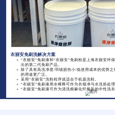
衣丽安免刷洗解决方案
“衣丽安”免刷液
和
“衣丽安”免刷粉
是上海衣丽安环
出的第二代免刷产品。
除了具有高洗净度/羽绒损伤小/低使用成本的优势
的用途更广泛。
采用“衣丽安”洗鞋程序就适合于机器洗鞋。
“衣丽安”免刷液用水稀释可作为衣领净与水洗前处
“衣丽安”免刷液可作为清洗棉麻化纤服装的中性洗